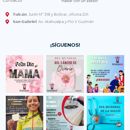
Contacto
Hablar con un asesor
𝗧𝘂𝗹𝗰𝗮́𝗻: Junín Nº 318 y Bolívar, oficina 201.
𝗦𝗮𝗻 𝗚𝗮𝗯𝗿𝗶𝗲𝗹: Av. Atahualpa y Pio V Guzmán
¡SÍGUENOS!
laboratorio.innovala
laboratorio.innovala
laboratorio.innovala
b
b
b
May 14
May 8
May 1
laboratorio.innovala
laboratorio.innovala
laboratorio.innovala
b
b
b
Abr 13
Abr 12
Abr 7